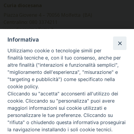
Curia diocesana
Piazza Giovene 4 – 70056 Molfetta (BA)
Centralino: 080 3374211
www.diocesimolfetta.it –
diocesimolfetta@pec.chiesacattolica.it
Informativa
Utilizziamo cookie o tecnologie simili per
Ufficio Comunicazioni sociali
finalità tecniche e, con il tuo consenso, anche per
altre finalità ("interazioni e funzionalità semplici",
Piazza Giovene 4 – 70056 Molfetta (BA)
"miglioramento dell'esperienza", "misurazione" e
comunicazionisociali@diocesimolfetta.it
"targeting e pubblicità") come specificato nella
cookie policy.
Cliccando su "accetta" acconsenti all'utilizzo dei
SEGUICI SU
cookie. Cliccando su "personalizza" puoi avere
Facebook
Instagram
X
YouTube
Feed
maggiori informazioni sui cookie utilizzati e
personalizzare le tue preferenze. Cliccando su
Privacy Policy - trasparenza
"rifiuta" o chiudendo questa informativa proseguirai
la navigazione installando i soli cookie tecnici.