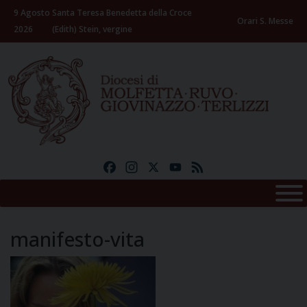
Skip
9 Agosto
Santa Teresa Benedetta della Croce
to
Orari S. Messe
2026
(Edith) Stein, vergine
content
Facebook
Instagram
X
YouTube
Feed
manifesto-vita