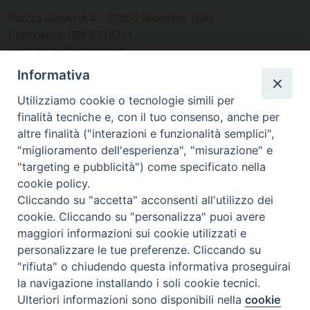
Piazza Giovene 4 – 70056 Molfetta (BA)
Centralino: 080 3374211
www.diocesimolfetta.it –
diocesimolfetta@pec.chiesacattolica.it
Informativa
Utilizziamo cookie o tecnologie simili per
Ufficio Comunicazioni sociali
finalità tecniche e, con il tuo consenso, anche per
altre finalità ("interazioni e funzionalità semplici",
Piazza Giovene 4 – 70056 Molfetta (BA)
"miglioramento dell'esperienza", "misurazione" e
comunicazionisociali@diocesimolfetta.it
"targeting e pubblicità") come specificato nella
cookie policy.
Cliccando su "accetta" acconsenti all'utilizzo dei
SEGUICI SU
cookie. Cliccando su "personalizza" puoi avere
Facebook
Instagram
X
YouTube
Feed
maggiori informazioni sui cookie utilizzati e
personalizzare le tue preferenze. Cliccando su
Privacy Policy - trasparenza
"rifiuta" o chiudendo questa informativa proseguirai
la navigazione installando i soli cookie tecnici.
© 2016 - 2026 Diocesi Molfetta Ruvo Giovinazzo Terlizzi
Ulteriori informazioni sono disponibili nella
cookie
Preferenze Cookie