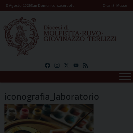
Skip
8 Agosto 2026
San Domenico, sacerdote
Orari S. Messe
to
content
Facebook
Instagram
X
YouTube
Feed
iconografia_laboratorio