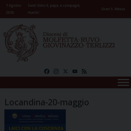
Skip
7 Agosto
Santi Sisto II, papa, e compagni,
to
Orari S. Messe
2026
martiri
content
Facebook
Instagram
X
YouTube
Feed
Locandina-20-maggio