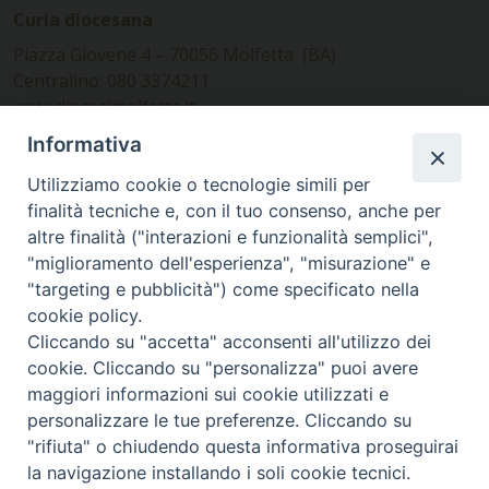
Curia diocesana
Piazza Giovene 4 – 70056 Molfetta (BA)
Centralino: 080 3374211
www.diocesimolfetta.it –
diocesimolfetta@pec.chiesacattolica.it
Informativa
Utilizziamo cookie o tecnologie simili per
Ufficio Comunicazioni sociali
finalità tecniche e, con il tuo consenso, anche per
altre finalità ("interazioni e funzionalità semplici",
Piazza Giovene 4 – 70056 Molfetta (BA)
"miglioramento dell'esperienza", "misurazione" e
comunicazionisociali@diocesimolfetta.it
"targeting e pubblicità") come specificato nella
cookie policy.
Cliccando su "accetta" acconsenti all'utilizzo dei
SEGUICI SU
cookie. Cliccando su "personalizza" puoi avere
Facebook
Instagram
X
YouTube
Feed
maggiori informazioni sui cookie utilizzati e
personalizzare le tue preferenze. Cliccando su
Privacy Policy - trasparenza
"rifiuta" o chiudendo questa informativa proseguirai
la navigazione installando i soli cookie tecnici.