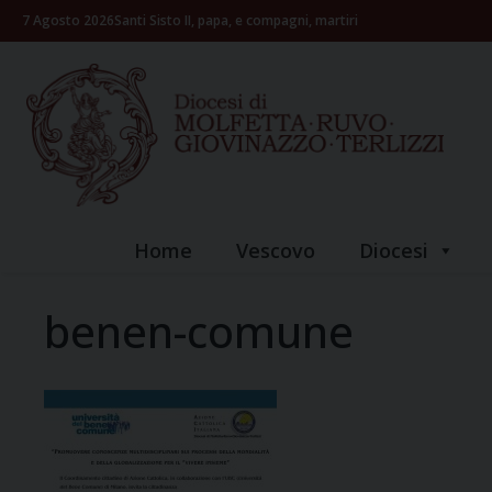
Skip
7 Agosto 2026
Santi Sisto II, papa, e compagni, martiri
to
content
Home
Vescovo
Diocesi
benen-comune