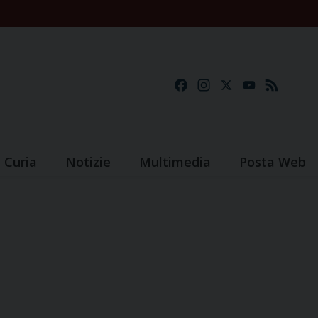
Facebook
Instagram
X
YouTube
Feed
Curia
Notizie
Multimedia
Posta Web