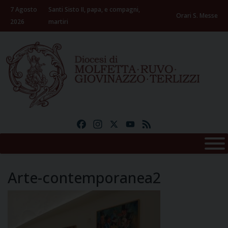
Skip
7 Agosto
Santi Sisto II, papa, e compagni,
to
Orari S. Messe
2026
martiri
content
Facebook
Instagram
X
YouTube
Feed
Arte-contemporanea2