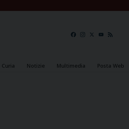
Facebook
Instagram
X
YouTube
Feed
Curia
Notizie
Multimedia
Posta Web