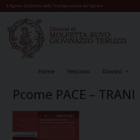
Skip
6 Agosto 2026
Festa della Trasfigurazione del Signore
to
content
Home
Vescovo
Diocesi
Pcome PACE – TRANI