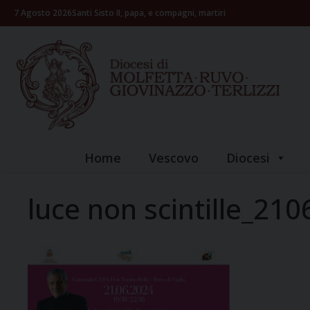
Skip
7 Agosto 2026
Santi Sisto II, papa, e compagni, martiri
to
content
Home
Vescovo
Diocesi
luce non scintille_21