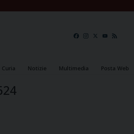
Facebook
Instagram
X
YouTube
Feed
Curia
Notizie
Multimedia
Posta Web
0624