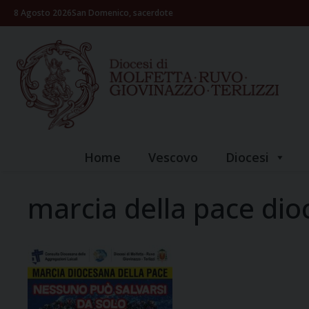
Skip
8 Agosto 2026
San Domenico, sacerdote
to
content
Home
Vescovo
Diocesi
marcia della pace di