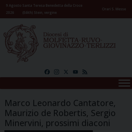
Skip
9 Agosto
Santa Teresa Benedetta della Croce
to
Orari S. Messe
2026
(Edith) Stein, vergine
content
Facebook
Instagram
X
YouTube
Feed
Marco Leonardo Cantatore,
Maurizio de Robertis, Sergio
Minervini, prossimi diaconi