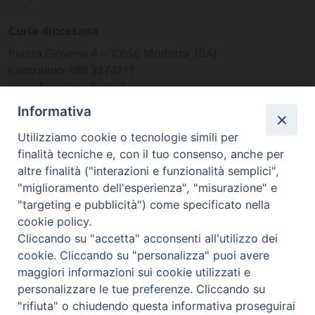
Curia diocesana
Piazza Giovene 4 – 70056 Molfetta (BA)
Centralino: 080 3374211
www.diocesimolfetta.it –
diocesimolfetta@pec.chiesacattolica.it
Informativa
Utilizziamo cookie o tecnologie simili per
Ufficio Comunicazioni sociali
finalità tecniche e, con il tuo consenso, anche per
altre finalità ("interazioni e funzionalità semplici",
Piazza Giovene 4 – 70056 Molfetta (BA)
"miglioramento dell'esperienza", "misurazione" e
comunicazionisociali@diocesimolfetta.it
"targeting e pubblicità") come specificato nella
cookie policy.
Cliccando su "accetta" acconsenti all'utilizzo dei
SEGUICI SU
cookie. Cliccando su "personalizza" puoi avere
Facebook
Instagram
X
YouTube
Feed
maggiori informazioni sui cookie utilizzati e
personalizzare le tue preferenze. Cliccando su
Privacy Policy - trasparenza
"rifiuta" o chiudendo questa informativa proseguirai