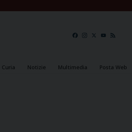
Facebook
Instagram
X
YouTube
Feed
Curia
Notizie
Multimedia
Posta Web