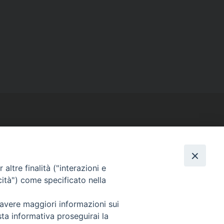
altre finalità ("interazioni e
SEGUICI SU
cità") come specificato nella
Facebook
Instagram
X
YouTube
Feed
 avere maggiori informazioni sui
sta informativa proseguirai la