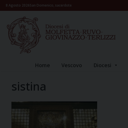
Skip
8 Agosto 2026
San Domenico, sacerdote
to
content
Home
Vescovo
Diocesi
sistina