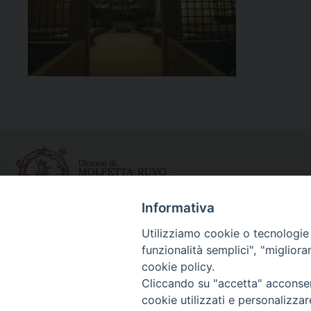
Informativa
Utilizziamo cookie o tecnologie s
Curia diocesana
funzionalità semplici", "miglior
Piazza Giovene 4 – 70056 Molfetta (BA)
cookie policy.
Centralino: 080 3374211
Cliccando su "accetta" acconsent
www.diocesimolfetta.it – diocesimolfetta@pec.chiesacattol
cookie utilizzati e personalizza