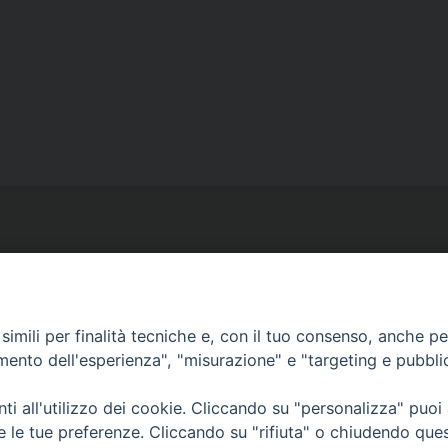
imili per finalità tecniche e, con il tuo consenso, anche per 
Ufficio Comunicazioni sociali
amento dell'esperienza", "misurazione" e "targeting e pubbli
Piazza Giovene 4 – 70056 Molfetta (BA)
comunicazionisociali@diocesimolfetta.it
i all'utilizzo dei cookie. Cliccando su "personalizza" puoi
ica.it
re le tue preferenze. Cliccando su "rifiuta" o chiudendo que