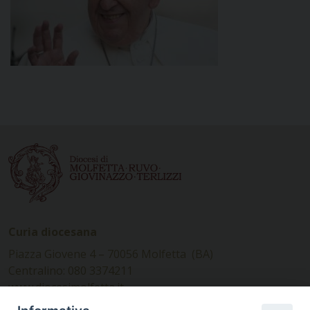
Curia diocesana
Piazza Giovene 4 – 70056 Molfetta (BA)
Centralino: 080 3374211
www.diocesimolfetta.it –
diocesimolfetta@pec.chiesacattolica.it