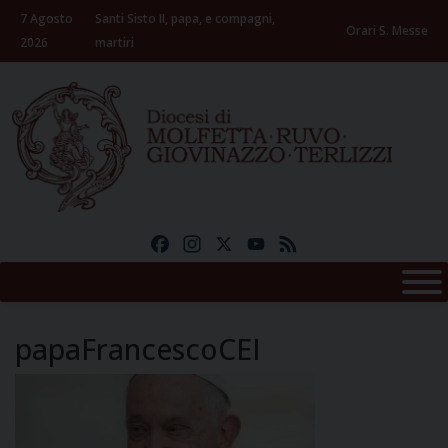
Skip
7 Agosto
Santi Sisto II, papa, e compagni,
to
Orari S. Messe
2026
martiri
content
Facebook
Instagram
X
YouTube
Feed
papaFrancescoCEI