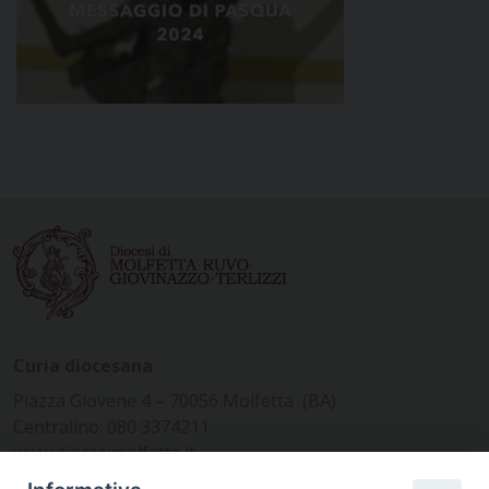
Curia diocesana
Piazza Giovene 4 – 70056 Molfetta (BA)
Centralino: 080 3374211
www.diocesimolfetta.it –
diocesimolfetta@pec.chiesacattolica.it