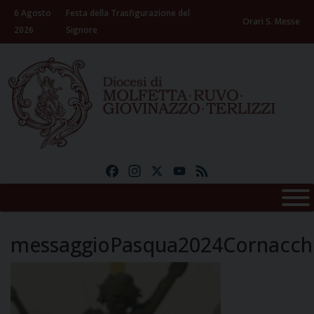
Skip
6 Agosto
Festa della Trasfigurazione del
to
Orari S. Messe
2026
Signore
content
Facebook
Instagram
X
YouTube
Feed
messaggioPasqua2024Cornacch