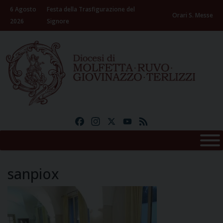
Skip
6 Agosto
Festa della Trasfigurazione del
to
Orari S. Messe
2026
Signore
content
Facebook
Instagram
X
YouTube
Feed
sanpiox