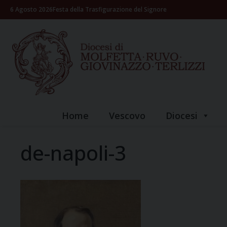
Skip
6 Agosto 2026
Festa della Trasfigurazione del Signore
to
content
Home
Vescovo
Diocesi
de-napoli-3