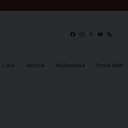
Facebook
Instagram
X
YouTube
Feed
Curia
Notizie
Multimedia
Posta Web