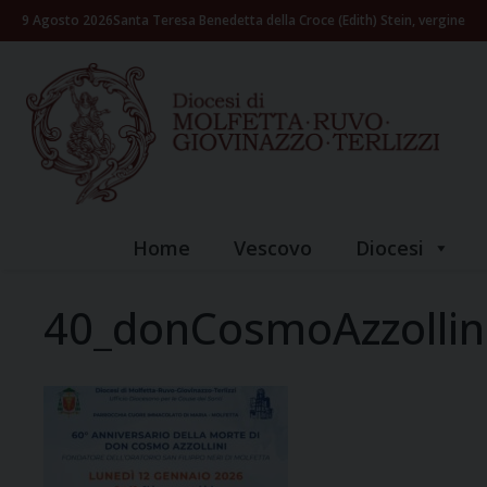
Skip
9 Agosto 2026
Santa Teresa Benedetta della Croce (Edith) Stein, vergine
to
content
Home
Vescovo
Diocesi
40_donCosmoAzzollin