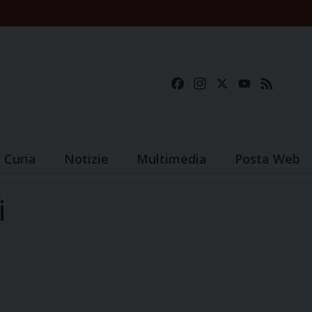
Facebook
Instagram
X
YouTube
Feed
Curia
Notizie
Multimedia
Posta Web
i