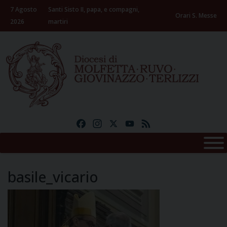
Skip
7 Agosto
Santi Sisto II, papa, e compagni,
to
Orari S. Messe
2026
martiri
content
Facebook
Instagram
X
YouTube
Feed
basile_vicario