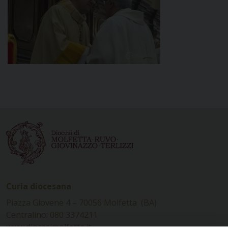
Curia diocesana
Piazza Giovene 4 – 70056 Molfetta (BA)
Centralino: 080 3374211
www.diocesimolfetta.it –