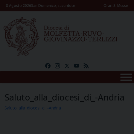
Skip
8 Agosto 2026
San Domenico, sacerdote
Orari S. Messe
to
content
Facebook
Instagram
X
YouTube
Feed
Saluto_alla_diocesi_di_-Andria
Saluto_alla_diocesi_di_-Andria