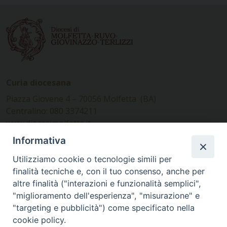
Curia diocesana
Piazza Giovene 4 – 70056 Molfetta (BA)
Centralino: 080 3374211
www.diocesimolfetta.it –
diocesimolfetta@pec.chiesacattolica.it
Informativa
Utilizziamo cookie o tecnologie simili per
Ufficio Comunicazioni sociali
finalità tecniche e, con il tuo consenso, anche per
altre finalità ("interazioni e funzionalità semplici",
Piazza Giovene 4 – 70056 Molfetta (BA)
"miglioramento dell'esperienza", "misurazione" e
comunicazionisociali@diocesimolfetta.it
"targeting e pubblicità") come specificato nella
cookie policy.