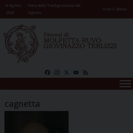
Skip
6 Agosto
Festa della Trasfigurazione del
to
Orari S. Messe
2026
Signore
content
Facebook
Instagram
X
YouTube
Feed
cagnetta