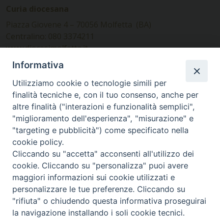
Curia diocesana
Piazza Giovene 4 – 70056 Molfetta (BA)
Centralino: 080 3374211
www.diocesimolfetta.it –
diocesimolfetta@pec.chiesacattolica.it
Informativa
Utilizziamo cookie o tecnologie simili per
Ufficio Comunicazioni sociali
finalità tecniche e, con il tuo consenso, anche per
altre finalità ("interazioni e funzionalità semplici",
Piazza Giovene 4 – 70056 Molfetta (BA)
"miglioramento dell'esperienza", "misurazione" e
comunicazionisociali@diocesimolfetta.it
"targeting e pubblicità") come specificato nella
cookie policy.
Cliccando su "accetta" acconsenti all'utilizzo dei
SEGUICI SU
cookie. Cliccando su "personalizza" puoi avere
Facebook
Instagram
X
YouTube
Feed
maggiori informazioni sui cookie utilizzati e
personalizzare le tue preferenze. Cliccando su
Privacy Policy - trasparenza
"rifiuta" o chiudendo questa informativa proseguirai
la navigazione installando i soli cookie tecnici.