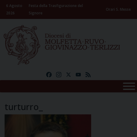
Skip
6 Agosto
Festa della Trasfigurazione del
to
Orari S. Messe
2026
Signore
content
Facebook
Instagram
X
YouTube
Feed
turturro_