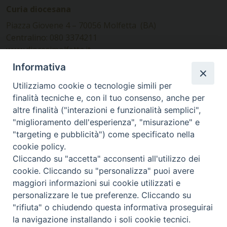
Curia diocesana
Piazza Giovene 4 – 70056 Molfetta (BA)
Centralino: 080 3374211
www.diocesimolfetta.it –
diocesimolfetta@pec.chiesacattolica.it
Informativa
Utilizziamo cookie o tecnologie simili per
Ufficio Comunicazioni sociali
finalità tecniche e, con il tuo consenso, anche per
altre finalità ("interazioni e funzionalità semplici",
Piazza Giovene 4 – 70056 Molfetta (BA)
"miglioramento dell'esperienza", "misurazione" e
comunicazionisociali@diocesimolfetta.it
"targeting e pubblicità") come specificato nella
cookie policy.
Cliccando su "accetta" acconsenti all'utilizzo dei
SEGUICI SU
cookie. Cliccando su "personalizza" puoi avere
Facebook
Instagram
X
YouTube
Feed
maggiori informazioni sui cookie utilizzati e
personalizzare le tue preferenze. Cliccando su
Privacy Policy - trasparenza
"rifiuta" o chiudendo questa informativa proseguirai
la navigazione installando i soli cookie tecnici.