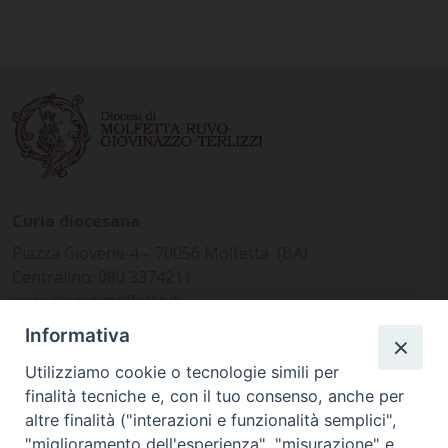
Curia diocesana
Piazza Giovene 4 – 70056 Molfetta (BA)
Centralino: 080 3374211
www.diocesimolfetta.it –
diocesimolfetta@pec.chiesacattolica.it
Informativa
Utilizziamo cookie o tecnologie simili per
Ufficio Comunicazioni sociali
finalità tecniche e, con il tuo consenso, anche per
altre finalità ("interazioni e funzionalità semplici",
Piazza Giovene 4 – 70056 Molfetta (BA)
"miglioramento dell'esperienza", "misurazione" e