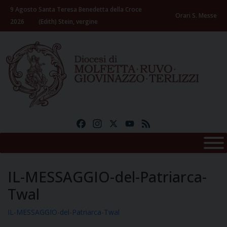
Skip
9 Agosto
Santa Teresa Benedetta della Croce
to
Orari S. Messe
2026
(Edith) Stein, vergine
content
Facebook
Instagram
X
YouTube
Feed
IL-MESSAGGIO-del-Patriarca-
Twal
IL-MESSAGGIO-del-Patriarca-Twal