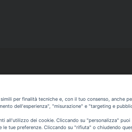
Ufficio Comunicazioni sociali
imili per finalità tecniche e, con il tuo consenso, anche per 
Piazza Giovene 4 – 70056 Molfetta (BA)
amento dell'esperienza", "misurazione" e "targeting e pubbli
comunicazionisociali@diocesimolfetta.it
ica.it
i all'utilizzo dei cookie. Cliccando su "personalizza" puoi
re le tue preferenze. Cliccando su "rifiuta" o chiudendo que