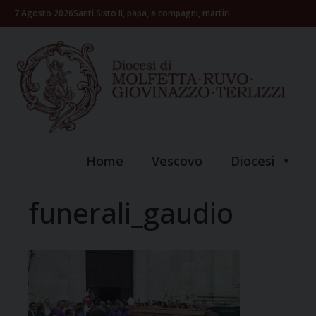
Skip
7 Agosto 2026
Santi Sisto II, papa, e compagni, martiri
to
content
Home
Vescovo
Diocesi
funerali_gaudio