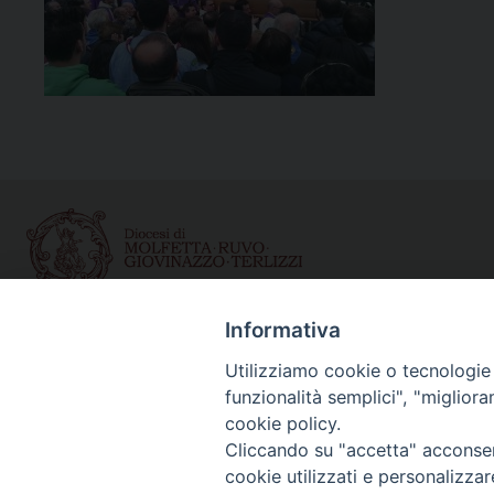
Informativa
Curia diocesana
Utilizziamo cookie o tecnologie s
Piazza Giovene 4 – 70056 Molfetta (BA)
funzionalità semplici", "miglior
Centralino: 080 3374211
cookie policy.
www.diocesimolfetta.it – diocesimolfetta@pec.chiesacattol
Cliccando su "accetta" acconsent
cookie utilizzati e personalizza