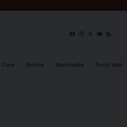
Facebook
Instagram
X
YouTube
Feed
Curia
Notizie
Multimedia
Posta Web