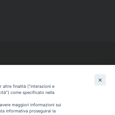
SEGUICI SU
altre finalità ("interazioni e
Facebook
Instagram
X
YouTube
Feed
cità") come specificato nella
 avere maggiori informazioni sui
sta informativa proseguirai la