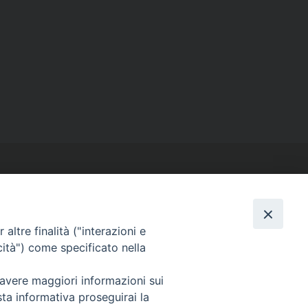
altre finalità ("interazioni e
cità") come specificato nella
SEGUICI SU
Facebook
Instagram
X
YouTube
Feed
 avere maggiori informazioni sui
sta informativa proseguirai la