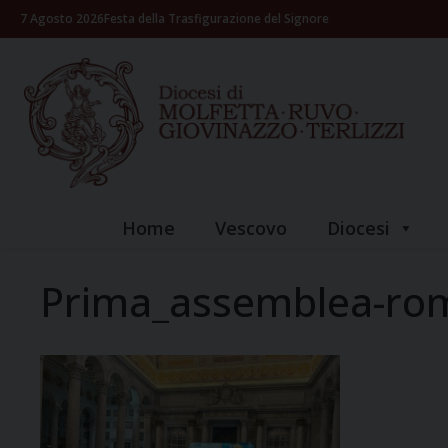
Skip
7 Agosto 2026
Festa della Trasfigurazione del Signore
to
content
Home
Vescovo
Diocesi
Prima_assemblea-ro