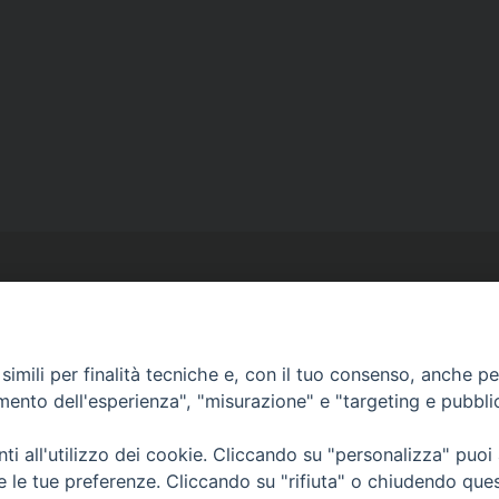
imili per finalità tecniche e, con il tuo consenso, anche per 
amento dell'esperienza", "misurazione" e "targeting e pubbli
Ufficio Comunicazioni sociali
Piazza Giovene 4 – 70056 Molfetta (BA)
i all'utilizzo dei cookie. Cliccando su "personalizza" puoi
comunicazionisociali@diocesimolfetta.it
re le tue preferenze. Cliccando su "rifiuta" o chiudendo que
ica.it