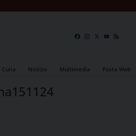
Facebook
Instagram
X
YouTube
Feed
Curia
Notizie
Multimedia
Posta Web
ma151124