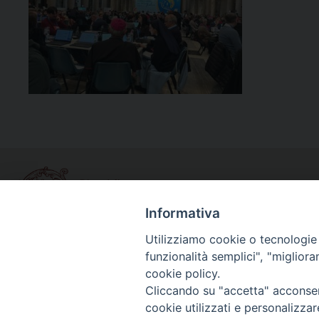
Informativa
Utilizziamo cookie o tecnologie s
funzionalità semplici", "miglior
Curia diocesana
cookie policy.
Piazza Giovene 4 – 70056 Molfetta (BA)
Cliccando su "accetta" acconsent
Centralino: 080 3374211
cookie utilizzati e personalizza
www.diocesimolfetta.it – diocesimolfetta@pec.chiesacattol