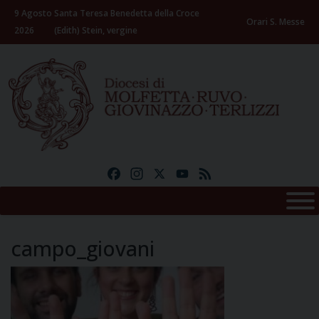
Skip
9 Agosto
Santa Teresa Benedetta della Croce
to
Orari S. Messe
2026
(Edith) Stein, vergine
content
Facebook
Instagram
X
YouTube
Feed
campo_giovani