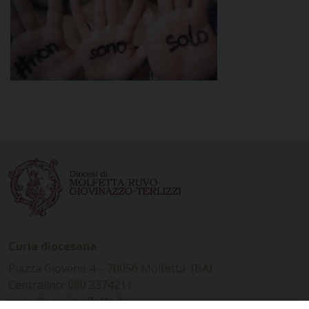
Curia diocesana
Piazza Giovene 4 – 70056 Molfetta (BA)
Centralino: 080 3374211
www.diocesimolfetta.it –