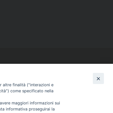
altre finalità ("interazioni e
SEGUICI SU
cità") come specificato nella
Facebook
Instagram
X
YouTube
Feed
 avere maggiori informazioni sui
sta informativa proseguirai la