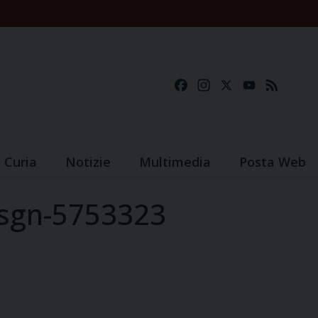
Facebook
Instagram
X
YouTube
Feed
Curia
Notizie
Multimedia
Posta Web
dsgn-5753323