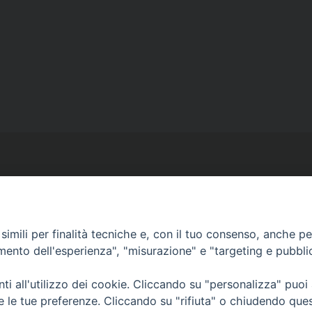
imili per finalità tecniche e, con il tuo consenso, anche per 
Ufficio Comunicazioni sociali
amento dell'esperienza", "misurazione" e "targeting e pubbli
Piazza Giovene 4 – 70056 Molfetta (BA)
comunicazionisociali@diocesimolfetta.it
i all'utilizzo dei cookie. Cliccando su "personalizza" puoi
ica.it
re le tue preferenze. Cliccando su "rifiuta" o chiudendo que