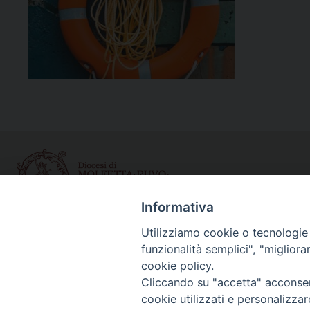
Informativa
Utilizziamo cookie o tecnologie s
Curia diocesana
funzionalità semplici", "miglior
Piazza Giovene 4 – 70056 Molfetta (BA)
cookie policy.
Centralino: 080 3374211
Cliccando su "accetta" acconsent
www.diocesimolfetta.it – diocesimolfetta@pec.chiesacattol
cookie utilizzati e personalizza