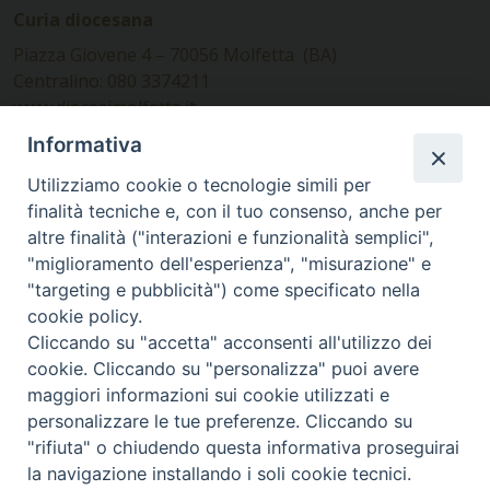
Curia diocesana
Piazza Giovene 4 – 70056 Molfetta (BA)
Centralino: 080 3374211
www.diocesimolfetta.it –
diocesimolfetta@pec.chiesacattolica.it
Informativa
Utilizziamo cookie o tecnologie simili per
Ufficio Comunicazioni sociali
finalità tecniche e, con il tuo consenso, anche per
altre finalità ("interazioni e funzionalità semplici",
Piazza Giovene 4 – 70056 Molfetta (BA)
"miglioramento dell'esperienza", "misurazione" e
comunicazionisociali@diocesimolfetta.it
"targeting e pubblicità") come specificato nella
cookie policy.
Cliccando su "accetta" acconsenti all'utilizzo dei
SEGUICI SU
cookie. Cliccando su "personalizza" puoi avere
Facebook
Instagram
X
YouTube
Feed
maggiori informazioni sui cookie utilizzati e
personalizzare le tue preferenze. Cliccando su
Privacy Policy - trasparenza
"rifiuta" o chiudendo questa informativa proseguirai
la navigazione installando i soli cookie tecnici.