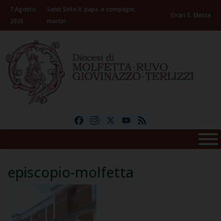
Skip
7 Agosto
Santi Sisto II, papa, e compagni,
to
Orari S. Messe
2026
martiri
content
Facebook
Instagram
X
YouTube
Feed
episcopio-molfetta