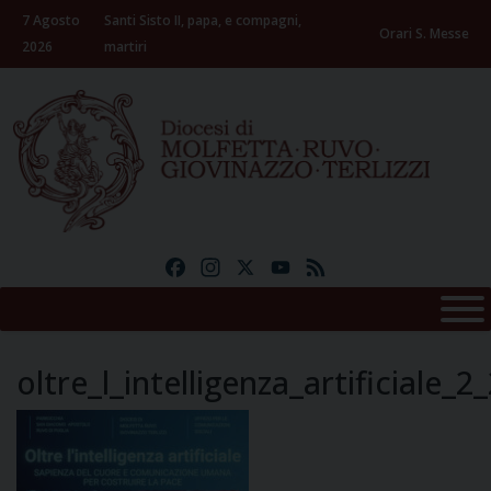
Skip
7 Agosto
Santi Sisto II, papa, e compagni,
to
Orari S. Messe
2026
martiri
content
Facebook
Instagram
X
YouTube
Feed
oltre_l_intelligenza_artificiale_2