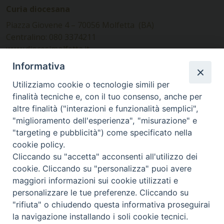
Curia diocesana
Piazza Giovene 4 – 70056 Molfetta (BA)
Centralino: 080 3374211
www.diocesimolfetta.it –
diocesimolfetta@pec.chiesacattolica.it
Informativa
Utilizziamo cookie o tecnologie simili per
Ufficio Comunicazioni sociali
finalità tecniche e, con il tuo consenso, anche per
altre finalità ("interazioni e funzionalità semplici",
Piazza Giovene 4 – 70056 Molfetta (BA)
"miglioramento dell'esperienza", "misurazione" e
comunicazionisociali@diocesimolfetta.it
"targeting e pubblicità") come specificato nella
cookie policy.
Cliccando su "accetta" acconsenti all'utilizzo dei
SEGUICI SU
cookie. Cliccando su "personalizza" puoi avere
Facebook
Instagram
X
YouTube
Feed
maggiori informazioni sui cookie utilizzati e
personalizzare le tue preferenze. Cliccando su
Privacy Policy - trasparenza
"rifiuta" o chiudendo questa informativa proseguirai
la navigazione installando i soli cookie tecnici.