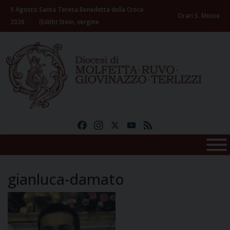
Skip
9 Agosto
Santa Teresa Benedetta della Croce
to
Orari S. Messe
2026
(Edith) Stein, vergine
content
Facebook
Instagram
X
YouTube
Feed
gianluca-damato