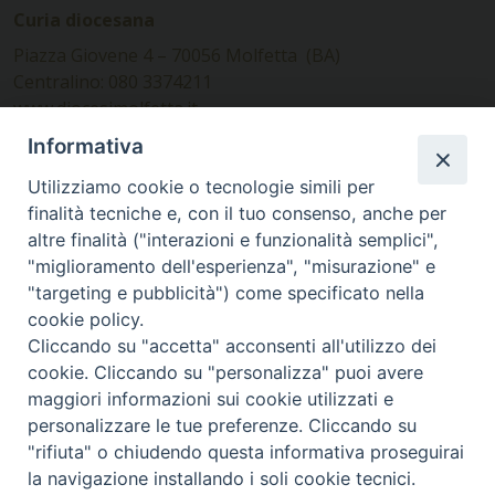
Curia diocesana
Piazza Giovene 4 – 70056 Molfetta (BA)
Centralino: 080 3374211
www.diocesimolfetta.it –
diocesimolfetta@pec.chiesacattolica.it
Informativa
Utilizziamo cookie o tecnologie simili per
Ufficio Comunicazioni sociali
finalità tecniche e, con il tuo consenso, anche per
altre finalità ("interazioni e funzionalità semplici",
Piazza Giovene 4 – 70056 Molfetta (BA)
"miglioramento dell'esperienza", "misurazione" e
comunicazionisociali@diocesimolfetta.it
"targeting e pubblicità") come specificato nella
cookie policy.
Cliccando su "accetta" acconsenti all'utilizzo dei
SEGUICI SU
cookie. Cliccando su "personalizza" puoi avere
Facebook
Instagram
X
YouTube
Feed
maggiori informazioni sui cookie utilizzati e
personalizzare le tue preferenze. Cliccando su
Privacy Policy - trasparenza
"rifiuta" o chiudendo questa informativa proseguirai
la navigazione installando i soli cookie tecnici.