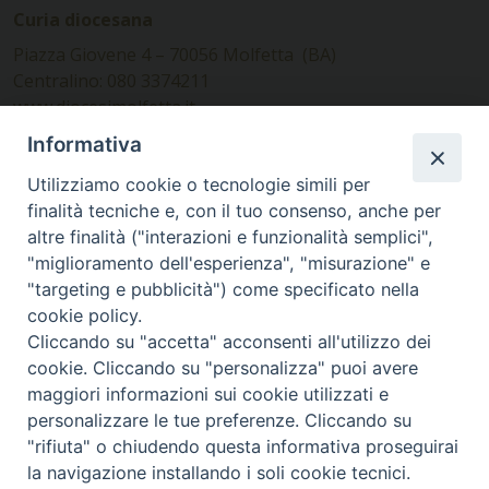
Curia diocesana
Piazza Giovene 4 – 70056 Molfetta (BA)
Centralino: 080 3374211
www.diocesimolfetta.it –
diocesimolfetta@pec.chiesacattolica.it
Informativa
Utilizziamo cookie o tecnologie simili per
Ufficio Comunicazioni sociali
finalità tecniche e, con il tuo consenso, anche per
altre finalità ("interazioni e funzionalità semplici",
Piazza Giovene 4 – 70056 Molfetta (BA)
"miglioramento dell'esperienza", "misurazione" e
comunicazionisociali@diocesimolfetta.it
"targeting e pubblicità") come specificato nella
cookie policy.
Cliccando su "accetta" acconsenti all'utilizzo dei
SEGUICI SU
cookie. Cliccando su "personalizza" puoi avere
Facebook
Instagram
X
YouTube
Feed
maggiori informazioni sui cookie utilizzati e
personalizzare le tue preferenze. Cliccando su
Privacy Policy - trasparenza
"rifiuta" o chiudendo questa informativa proseguirai
la navigazione installando i soli cookie tecnici.