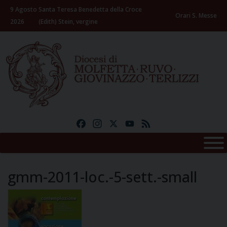
Skip
9 Agosto
Santa Teresa Benedetta della Croce
to
Orari S. Messe
2026
(Edith) Stein, vergine
content
Facebook
Instagram
X
YouTube
Feed
gmm-2011-loc.-5-sett.-small