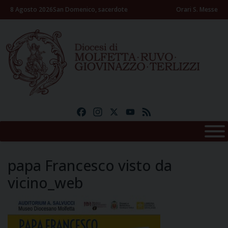
Skip
8 Agosto 2026
San Domenico, sacerdote
Orari S. Messe
to
content
Facebook
Instagram
X
YouTube
Feed
papa Francesco visto da
vicino_web