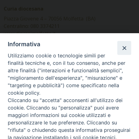
Curia diocesana
Piazza Giovene 4 – 70056 Molfetta (BA)
Centralino: 080 3374211
www.diocesimolfetta.it –
diocesimolfetta@pec.chiesacattolica.it
Informativa
Utilizziamo cookie o tecnologie simili per
Ufficio Comunicazioni sociali
finalità tecniche e, con il tuo consenso, anche per
altre finalità ("interazioni e funzionalità semplici",
Piazza Giovene 4 – 70056 Molfetta (BA)
"miglioramento dell'esperienza", "misurazione" e
comunicazionisociali@diocesimolfetta.it
"targeting e pubblicità") come specificato nella
cookie policy.
Cliccando su "accetta" acconsenti all'utilizzo dei
SEGUICI SU
cookie. Cliccando su "personalizza" puoi avere
Facebook
Instagram
X
YouTube
Feed
maggiori informazioni sui cookie utilizzati e
personalizzare le tue preferenze. Cliccando su
Privacy Policy - trasparenza
"rifiuta" o chiudendo questa informativa proseguirai
la navigazione installando i soli cookie tecnici.