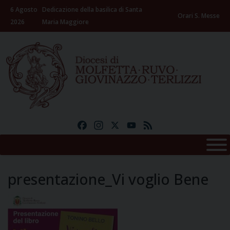
Skip
6 Agosto
Dedicazione della basilica di Santa
to
Orari S. Messe
2026
Maria Maggiore
content
Facebook
Instagram
X
YouTube
Feed
presentazione_Vi voglio Bene