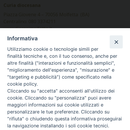
Curia diocesana
Piazza Giovene 4 – 70056 Molfetta (BA)
Centralino: 080 3374211
www.diocesimolfetta.it –
diocesimolfetta@pec.chiesacattolica.it
Informativa
Utilizziamo cookie o tecnologie simili per
Ufficio Comunicazioni sociali
finalità tecniche e, con il tuo consenso, anche per
altre finalità ("interazioni e funzionalità semplici",
Piazza Giovene 4 – 70056 Molfetta (BA)
"miglioramento dell'esperienza", "misurazione" e
comunicazionisociali@diocesimolfetta.it
"targeting e pubblicità") come specificato nella
cookie policy.
Cliccando su "accetta" acconsenti all'utilizzo dei
SEGUICI SU
cookie. Cliccando su "personalizza" puoi avere
Facebook
Instagram
X
YouTube
Feed
maggiori informazioni sui cookie utilizzati e
personalizzare le tue preferenze. Cliccando su
Privacy Policy - trasparenza
"rifiuta" o chiudendo questa informativa proseguirai
la navigazione installando i soli cookie tecnici.