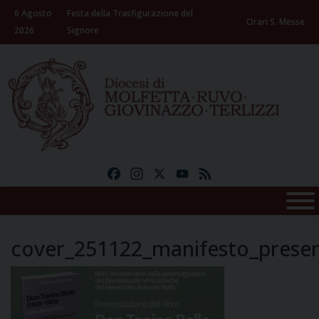
Skip
6 Agosto
Festa della Trasfigurazione del
to
Orari S. Messe
2026
Signore
content
Facebook
Instagram
X
YouTube
Feed
cover_251122_manifesto_presen