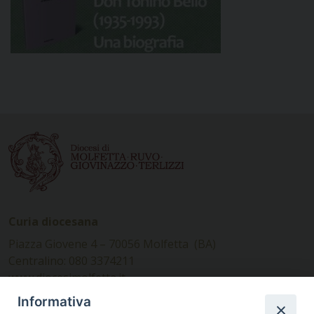
Curia diocesana
Piazza Giovene 4 – 70056 Molfetta (BA)
Centralino: 080 3374211
www.diocesimolfetta.it –
diocesimolfetta@pec.chiesacattolica.it
Informativa