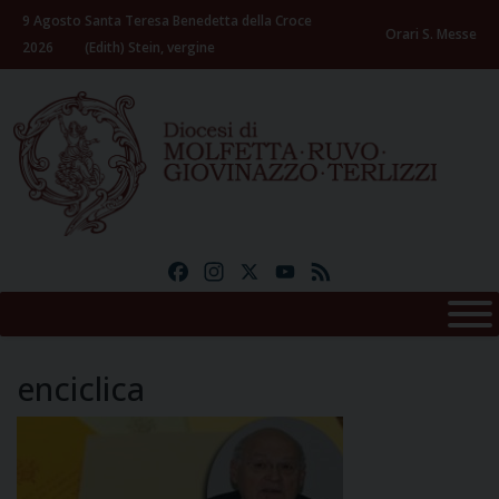
Skip
9 Agosto
Santa Teresa Benedetta della Croce
to
Orari S. Messe
2026
(Edith) Stein, vergine
content
Facebook
Instagram
X
YouTube
Feed
enciclica