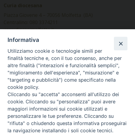
Curia diocesana
Piazza Giovene 4 – 70056 Molfetta (BA)
Centralino: 080 3374211
www.diocesimolfetta.it –
diocesimolfetta@pec.chiesacattolica.it
Informativa
Utilizziamo cookie o tecnologie simili per
Ufficio Comunicazioni sociali
finalità tecniche e, con il tuo consenso, anche per
altre finalità ("interazioni e funzionalità semplici",
Piazza Giovene 4 – 70056 Molfetta (BA)
"miglioramento dell'esperienza", "misurazione" e
comunicazionisociali@diocesimolfetta.it
"targeting e pubblicità") come specificato nella
cookie policy.
Cliccando su "accetta" acconsenti all'utilizzo dei
SEGUICI SU
cookie. Cliccando su "personalizza" puoi avere
Facebook
Instagram
X
YouTube
Feed
maggiori informazioni sui cookie utilizzati e
personalizzare le tue preferenze. Cliccando su
Privacy Policy - trasparenza
"rifiuta" o chiudendo questa informativa proseguirai
la navigazione installando i soli cookie tecnici.