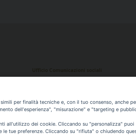
Ufficio Comunicazioni sociali
Piazza Giovene 4 – 70056 Molfetta (BA)
comunicazionisociali@diocesimolfetta.it
ica.it
imili per finalità tecniche e, con il tuo consenso, anche per 
amento dell'esperienza", "misurazione" e "targeting e pubbli
016 - 2026 Diocesi Molfetta Ruvo Giovinazzo Terlizzi
i all'utilizzo dei cookie. Cliccando su "personalizza" puoi
re le tue preferenze. Cliccando su "rifiuta" o chiudendo que