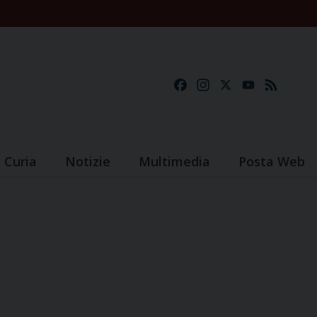
Facebook
Instagram
X
YouTube
Feed
Curia
Notizie
Multimedia
Posta Web