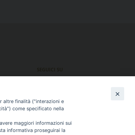
SEGUICI SU
Facebook
Instagram
X
YouTube
Feed
altre finalità ("interazioni e
cità") come specificato nella
 avere maggiori informazioni sui
sta informativa proseguirai la