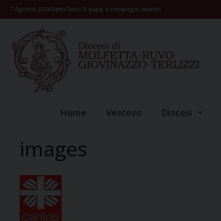
Skip
7 Agosto 2026
Santi Sisto II, papa, e compagni, martiri
to
content
Home
Vescovo
Diocesi
images