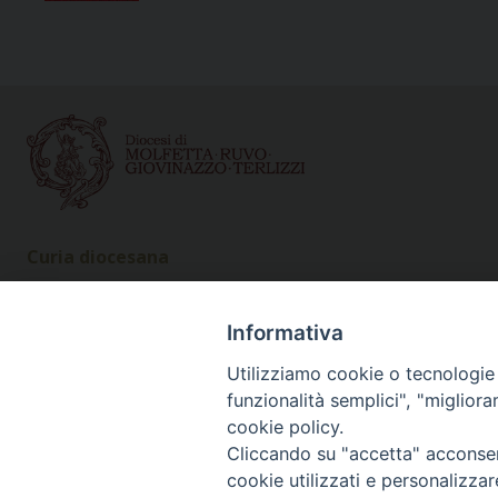
Curia diocesana
Piazza Giovene 4 – 70056 Molfetta (BA)
Centralino: 080 3374211
Informativa
www.diocesimolfetta.it – diocesimolfetta@pec.chiesacattol
Utilizziamo cookie o tecnologie s
funzionalità semplici", "miglior
Privacy Policy - trasparenza
© 2
cookie policy.
Cliccando su "accetta" acconsent
cookie utilizzati e personalizza