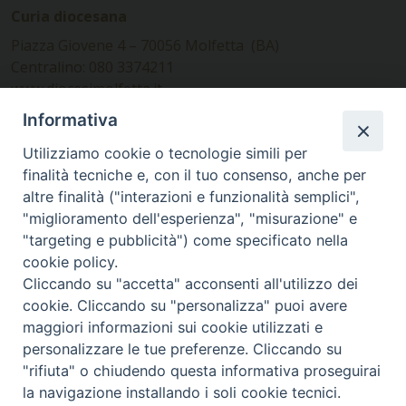
Curia diocesana
Piazza Giovene 4 – 70056 Molfetta (BA)
Centralino: 080 3374211
www.diocesimolfetta.it –
diocesimolfetta@pec.chiesacattolica.it
Informativa
Utilizziamo cookie o tecnologie simili per
Ufficio Comunicazioni sociali
finalità tecniche e, con il tuo consenso, anche per
altre finalità ("interazioni e funzionalità semplici",
Piazza Giovene 4 – 70056 Molfetta (BA)
"miglioramento dell'esperienza", "misurazione" e
comunicazionisociali@diocesimolfetta.it
"targeting e pubblicità") come specificato nella
cookie policy.
Cliccando su "accetta" acconsenti all'utilizzo dei
SEGUICI SU
cookie. Cliccando su "personalizza" puoi avere
Facebook
Instagram
X
YouTube
Feed
maggiori informazioni sui cookie utilizzati e
personalizzare le tue preferenze. Cliccando su
Privacy Policy - trasparenza
"rifiuta" o chiudendo questa informativa proseguirai
la navigazione installando i soli cookie tecnici.