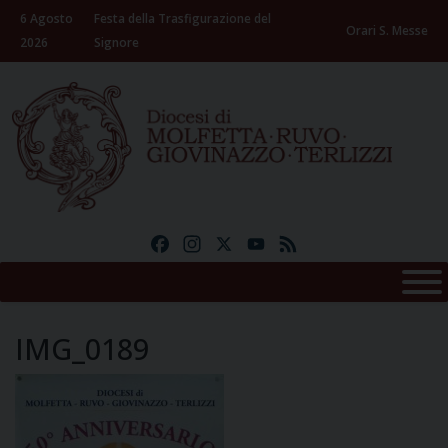
Skip
6 Agosto
Festa della Trasfigurazione del
to
Orari S. Messe
2026
Signore
content
Facebook
Instagram
X
YouTube
Feed
IMG_0189