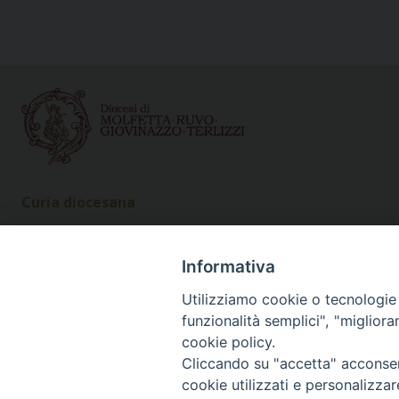
Curia diocesana
Piazza Giovene 4 – 70056 Molfetta (BA)
Centralino: 080 3374211
Informativa
www.diocesimolfetta.it – diocesimolfetta@pec.chiesacattol
Utilizziamo cookie o tecnologie s
funzionalità semplici", "miglior
Privacy Policy - trasparenza
© 2
cookie policy.
Cliccando su "accetta" acconsent
cookie utilizzati e personalizza