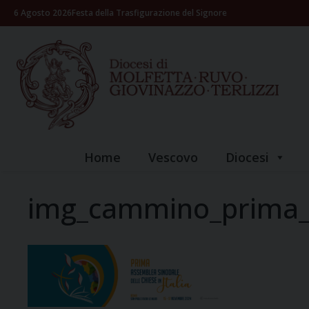
Skip
6 Agosto 2026
Festa della Trasfigurazione del Signore
to
content
Home
Vescovo
Diocesi
img_cammino_prima_