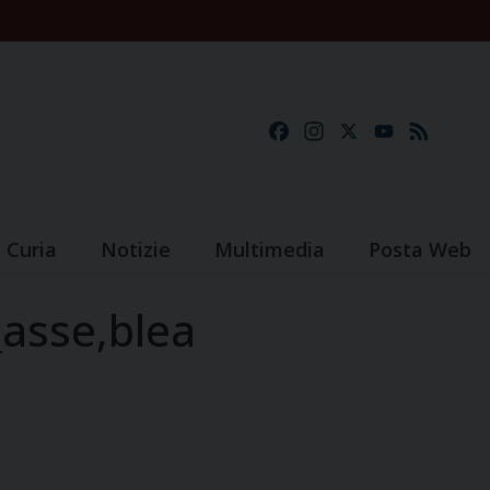
Facebook
Instagram
X
YouTube
Feed
Curia
Notizie
Multimedia
Posta Web
asse,blea