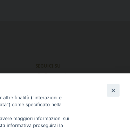
SEGUICI SU
Facebook
Instagram
X
YouTube
Feed
altre finalità ("interazioni e
cità") come specificato nella
 avere maggiori informazioni sui
sta informativa proseguirai la