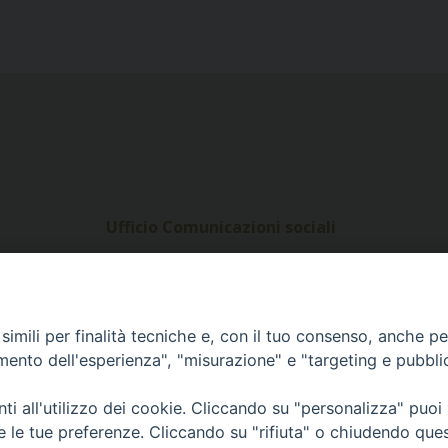
Ufficio Comunicazioni sociali
Piazza Giovene 4 – 70056 Molfetta (BA)
comunicazionisociali@diocesimolfetta.it
ica.it
imili per finalità tecniche e, con il tuo consenso, anche per 
amento dell'esperienza", "misurazione" e "targeting e pubbli
016 - 2026 Diocesi Molfetta Ruvo Giovinazzo Terlizzi
i all'utilizzo dei cookie. Cliccando su "personalizza" puoi
re le tue preferenze. Cliccando su "rifiuta" o chiudendo que