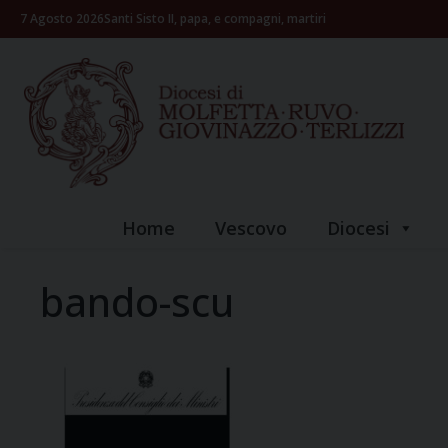
Skip
7 Agosto 2026
Santi Sisto II, papa, e compagni, martiri
to
content
Home
Vescovo
Diocesi
bando-scu