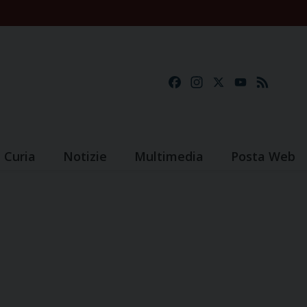
Facebook
Instagram
X
YouTube
Feed
Curia
Notizie
Multimedia
Posta Web