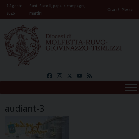
Skip
7 Agosto
Santi Sisto II, papa, e compagni,
to
Orari S. Messe
2026
martiri
content
Facebook
Instagram
X
YouTube
Feed
audiant-3