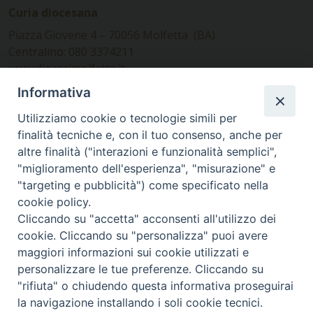
Curia diocesana
Piazza Giovene 4 – 70056 Molfetta (BA)
Centralino: 080 3374211
www.diocesimolfetta.it –
diocesimolfetta@pec.chiesacattolica.it
Informativa
Utilizziamo cookie o tecnologie simili per
Ufficio Comunicazioni sociali
finalità tecniche e, con il tuo consenso, anche per
altre finalità ("interazioni e funzionalità semplici",
Piazza Giovene 4 – 70056 Molfetta (BA)
"miglioramento dell'esperienza", "misurazione" e
comunicazionisociali@diocesimolfetta.it
"targeting e pubblicità") come specificato nella
cookie policy.
Cliccando su "accetta" acconsenti all'utilizzo dei
SEGUICI SU
cookie. Cliccando su "personalizza" puoi avere
Facebook
Instagram
X
YouTube
Feed
maggiori informazioni sui cookie utilizzati e
personalizzare le tue preferenze. Cliccando su
Privacy Policy - trasparenza
"rifiuta" o chiudendo questa informativa proseguirai
la navigazione installando i soli cookie tecnici.