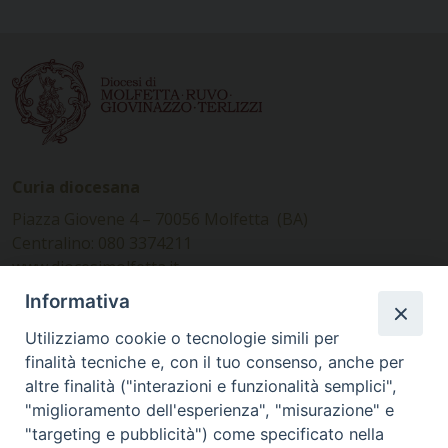
Curia diocesana
Piazza Giovene 4 – 70056 Molfetta (BA)
Centralino: 080 3374211
www.diocesimolfetta.it –
diocesimolfetta@pec.chiesacattolica.it
Informativa
Utilizziamo cookie o tecnologie simili per
Ufficio Comunicazioni sociali
finalità tecniche e, con il tuo consenso, anche per
altre finalità ("interazioni e funzionalità semplici",
Piazza Giovene 4 – 70056 Molfetta (BA)
"miglioramento dell'esperienza", "misurazione" e
comunicazionisociali@diocesimolfetta.it
"targeting e pubblicità") come specificato nella