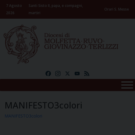
Skip
7 Agosto
Santi Sisto II, papa, e compagni,
to
Orari S. Messe
2026
martiri
content
Facebook
Instagram
X
YouTube
Feed
MANIFESTO3colori
MANIFESTO3colori