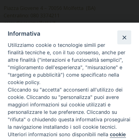
Piazza Giovene 4 – 70056 Molfetta (BA)
Centralino: 080 3374211
www.diocesimolfetta.it –
diocesimolfetta@pec.chiesacattolica.it
Informativa
Utilizziamo cookie o tecnologie simili per
Ufficio Comunicazioni sociali
finalità tecniche e, con il tuo consenso, anche per
altre finalità ("interazioni e funzionalità semplici",
Piazza Giovene 4 – 70056 Molfetta (BA)
"miglioramento dell'esperienza", "misurazione" e
comunicazionisociali@diocesimolfetta.it
"targeting e pubblicità") come specificato nella
cookie policy.
Cliccando su "accetta" acconsenti all'utilizzo dei
SEGUICI SU
cookie. Cliccando su "personalizza" puoi avere
Facebook
Instagram
X
YouTube
Feed
maggiori informazioni sui cookie utilizzati e
personalizzare le tue preferenze. Cliccando su
Privacy Policy - trasparenza
"rifiuta" o chiudendo questa informativa proseguirai
la navigazione installando i soli cookie tecnici.
© 2016 - 2026 Diocesi Molfetta Ruvo Giovinazzo Terlizzi
Ulteriori informazioni sono disponibili nella
cookie
Preferenze Cookie