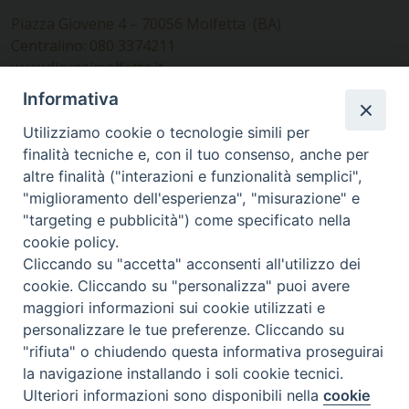
Piazza Giovene 4 – 70056 Molfetta (BA)
Centralino: 080 3374211
www.diocesimolfetta.it –
diocesimolfetta@pec.chiesacattolica.it
Informativa
Utilizziamo cookie o tecnologie simili per
Ufficio Comunicazioni sociali
finalità tecniche e, con il tuo consenso, anche per
altre finalità ("interazioni e funzionalità semplici",
Piazza Giovene 4 – 70056 Molfetta (BA)
"miglioramento dell'esperienza", "misurazione" e
comunicazionisociali@diocesimolfetta.it
"targeting e pubblicità") come specificato nella
cookie policy.
Cliccando su "accetta" acconsenti all'utilizzo dei
SEGUICI SU
cookie. Cliccando su "personalizza" puoi avere
Facebook
Instagram
X
YouTube
Feed
maggiori informazioni sui cookie utilizzati e
personalizzare le tue preferenze. Cliccando su
Privacy Policy - trasparenza
"rifiuta" o chiudendo questa informativa proseguirai
la navigazione installando i soli cookie tecnici.
© 2016 - 2026 Diocesi Molfetta Ruvo Giovinazzo Terlizzi
Ulteriori informazioni sono disponibili nella
cookie
Preferenze Cookie