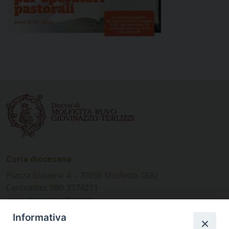
Curia diocesana
Piazza Giovene 4 – 70056 Molfetta (BA)
Centralino: 080 3374211
www.diocesimolfetta.it –
diocesimolfetta@pec.chiesacattolica.it
Informativa