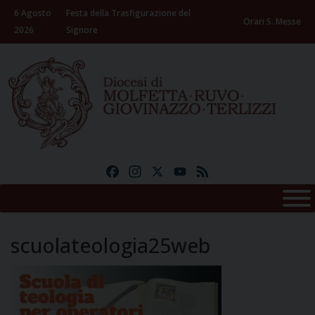
Skip
6 Agosto
Festa della Trasfigurazione del
to
Orari S. Messe
2026
Signore
content
Facebook
Instagram
X
YouTube
Feed
scuolateologia25web