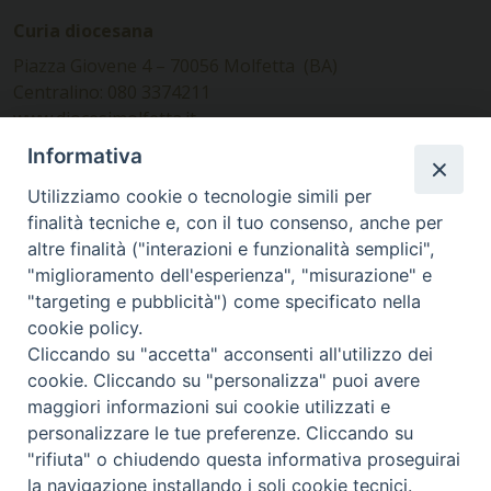
Curia diocesana
Piazza Giovene 4 – 70056 Molfetta (BA)
Centralino: 080 3374211
www.diocesimolfetta.it –
diocesimolfetta@pec.chiesacattolica.it
Informativa
Utilizziamo cookie o tecnologie simili per
Ufficio Comunicazioni sociali
finalità tecniche e, con il tuo consenso, anche per
altre finalità ("interazioni e funzionalità semplici",
Piazza Giovene 4 – 70056 Molfetta (BA)
"miglioramento dell'esperienza", "misurazione" e
comunicazionisociali@diocesimolfetta.it
"targeting e pubblicità") come specificato nella
cookie policy.
Cliccando su "accetta" acconsenti all'utilizzo dei
SEGUICI SU
cookie. Cliccando su "personalizza" puoi avere
Facebook
Instagram
X
YouTube
Feed
maggiori informazioni sui cookie utilizzati e
personalizzare le tue preferenze. Cliccando su
Privacy Policy - trasparenza
"rifiuta" o chiudendo questa informativa proseguirai
la navigazione installando i soli cookie tecnici.