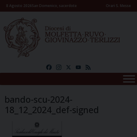
Skip
8 Agosto 2026
San Domenico, sacerdote
Orari S. Messe
to
content
Facebook
Instagram
X
YouTube
Feed
bando-scu-2024-
18_12_2024_def-signed