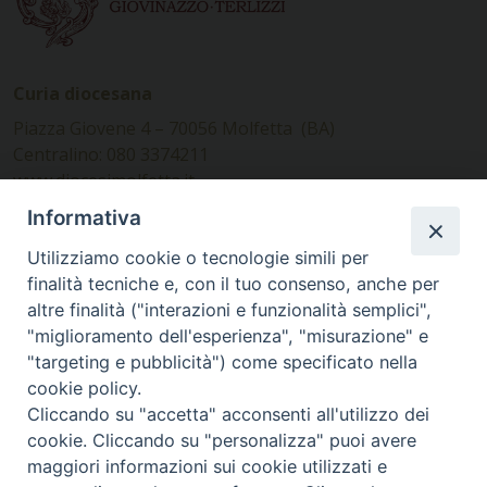
Curia diocesana
Piazza Giovene 4 – 70056 Molfetta (BA)
Centralino: 080 3374211
www.diocesimolfetta.it –
diocesimolfetta@pec.chiesacattolica.it
Informativa
Utilizziamo cookie o tecnologie simili per
Ufficio Comunicazioni sociali
finalità tecniche e, con il tuo consenso, anche per
altre finalità ("interazioni e funzionalità semplici",
Piazza Giovene 4 – 70056 Molfetta (BA)
"miglioramento dell'esperienza", "misurazione" e
comunicazionisociali@diocesimolfetta.it
"targeting e pubblicità") come specificato nella
cookie policy.
Cliccando su "accetta" acconsenti all'utilizzo dei
SEGUICI SU
cookie. Cliccando su "personalizza" puoi avere
Facebook
Instagram
X
YouTube
Feed
maggiori informazioni sui cookie utilizzati e