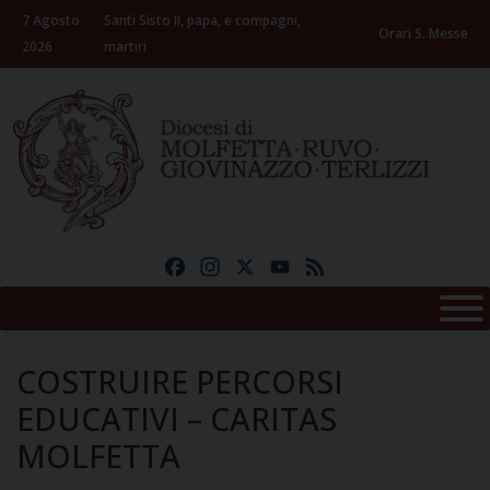
Skip
7 Agosto
Santi Sisto II, papa, e compagni,
to
Orari S. Messe
2026
martiri
content
Facebook
Instagram
X
YouTube
Feed
COSTRUIRE PERCORSI
EDUCATIVI – CARITAS
MOLFETTA