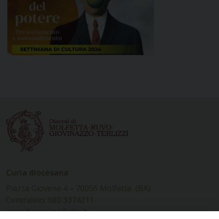
Curia diocesana
Piazza Giovene 4 – 70056 Molfetta (BA)
Centralino: 080 3374211
www.diocesimolfetta.it –