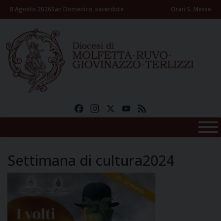
Skip
8 Agosto 2026
San Domenico, sacerdote
Orari S. Messe
to
content
Facebook
Instagram
X
YouTube
Feed
Settimana di cultura2024