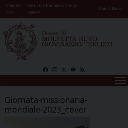
Skip
6 Agosto
Festa della Trasfigurazione del
to
Orari S. Messe
2026
Signore
content
Facebook
Instagram
X
YouTube
Feed
Giornata-missionaria-
mondiale-2023_cover