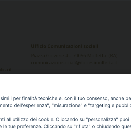
Ufficio Comunicazioni sociali
Piazza Giovene 4 – 70056 Molfetta (BA)
comunicazionisociali@diocesimolfetta.it
ica.it
016 - 2026 Diocesi Molfetta Ruvo Giovinazzo Terlizzi
imili per finalità tecniche e, con il tuo consenso, anche per 
amento dell'esperienza", "misurazione" e "targeting e pubbli
i all'utilizzo dei cookie. Cliccando su "personalizza" puoi
re le tue preferenze. Cliccando su "rifiuta" o chiudendo que