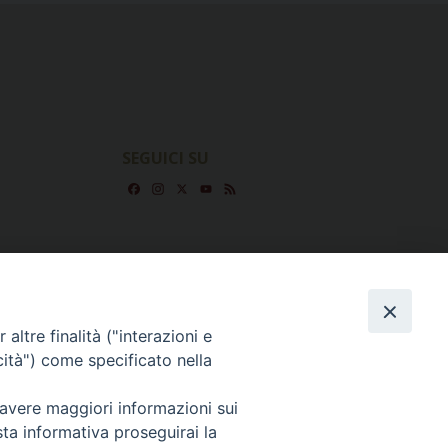
SEGUICI SU
Facebook
Instagram
X
YouTube
Feed
altre finalità ("interazioni e
cità") come specificato nella
 avere maggiori informazioni sui
sta informativa proseguirai la