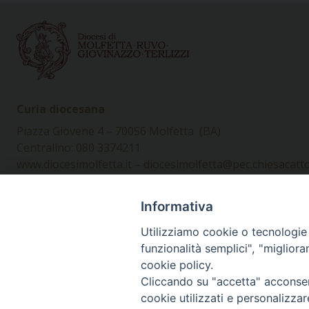
Curia diocesana
Piazza Giovene 4 – 70056 Molfetta (BA)
Centralino: 080 3374211
www.diocesimolfetta.it – diocesimolfetta@pec.chiesacattol
Informativa
Privacy Policy - trasparenza
© 2
Utilizziamo cookie o tecnologie s
funzionalità semplici", "miglior
cookie policy.
Cliccando su "accetta" acconsent
cookie utilizzati e personalizza