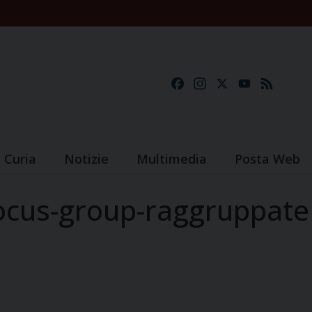
Facebook
Instagram
X
YouTube
Feed
Curia
Notizie
Multimedia
Posta Web
focus-group-raggruppate