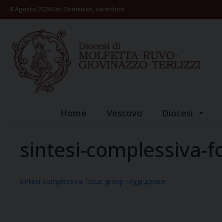
Skip
8 Agosto 2026
San Domenico, sacerdote
to
content
Home
Vescovo
Diocesi
sintesi-complessiva-
sintesi-complessiva-focus-group-raggruppate