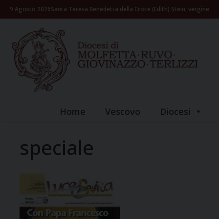
Skip
9 Agosto 2026
Santa Teresa Benedetta della Croce (Edith) Stein, vergine
to
content
Home
Vescovo
Diocesi
speciale