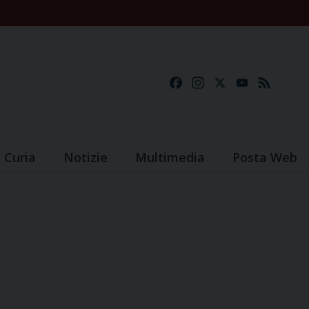
Facebook
Instagram
X
YouTube
Feed
Curia
Notizie
Multimedia
Posta Web