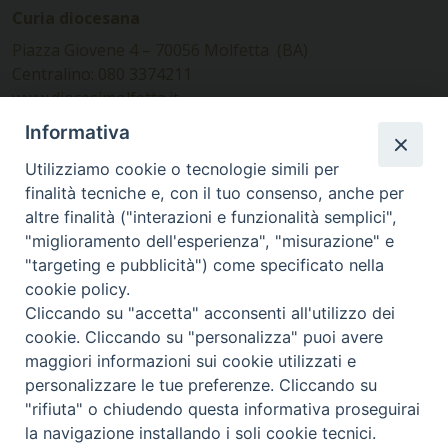
Curia diocesana
Piazza Giovene 4 – 70056 Molfetta (BA)
Centralino: 080 3374211
www.diocesimolfetta.it –
diocesimolfetta@pec.chiesacattolica.it
Informativa
Utilizziamo cookie o tecnologie simili per
Ufficio Comunicazioni sociali
finalità tecniche e, con il tuo consenso, anche per
altre finalità ("interazioni e funzionalità semplici",
Piazza Giovene 4 – 70056 Molfetta (BA)
"miglioramento dell'esperienza", "misurazione" e
comunicazionisociali@diocesimolfetta.it
"targeting e pubblicità") come specificato nella
cookie policy.
Cliccando su "accetta" acconsenti all'utilizzo dei
SEGUICI SU
cookie. Cliccando su "personalizza" puoi avere
Facebook
Instagram
X
YouTube
Feed
maggiori informazioni sui cookie utilizzati e
personalizzare le tue preferenze. Cliccando su
Privacy Policy - trasparenza
"rifiuta" o chiudendo questa informativa proseguirai
la navigazione installando i soli cookie tecnici.