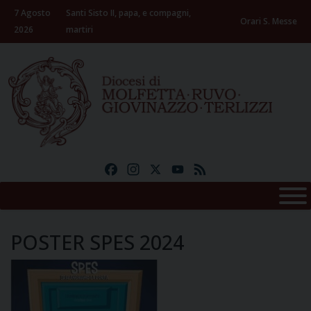
Skip
7 Agosto
Santi Sisto II, papa, e compagni,
to
Orari S. Messe
2026
martiri
content
Facebook
Instagram
X
YouTube
Feed
POSTER SPES 2024