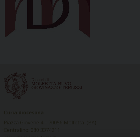
Curia diocesana
Piazza Giovene 4 – 70056 Molfetta (BA)
Centralino: 080 3374211
www.diocesimolfetta.it –