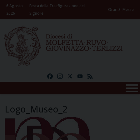
Skip
6 Agosto
Festa della Trasfigurazione del
to
Orari S. Messe
2026
Signore
content
Facebook
Instagram
X
YouTube
Feed
Logo_Museo_2