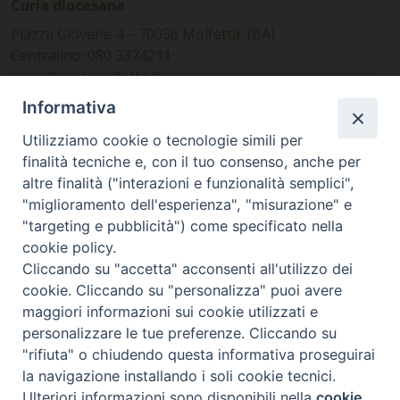
Curia diocesana
Piazza Giovene 4 – 70056 Molfetta (BA)
Centralino: 080 3374211
www.diocesimolfetta.it –
diocesimolfetta@pec.chiesacattolica.it
Informativa
Utilizziamo cookie o tecnologie simili per
Ufficio Comunicazioni sociali
finalità tecniche e, con il tuo consenso, anche per
altre finalità ("interazioni e funzionalità semplici",
Piazza Giovene 4 – 70056 Molfetta (BA)
"miglioramento dell'esperienza", "misurazione" e
comunicazionisociali@diocesimolfetta.it
"targeting e pubblicità") come specificato nella
cookie policy.
Cliccando su "accetta" acconsenti all'utilizzo dei
SEGUICI SU
cookie. Cliccando su "personalizza" puoi avere
Facebook
Instagram
X
YouTube
Feed
maggiori informazioni sui cookie utilizzati e
personalizzare le tue preferenze. Cliccando su
Privacy Policy - trasparenza
"rifiuta" o chiudendo questa informativa proseguirai
la navigazione installando i soli cookie tecnici.
© 2016 - 2026 Diocesi Molfetta Ruvo Giovinazzo Terlizzi
Ulteriori informazioni sono disponibili nella
cookie
Preferenze Cookie