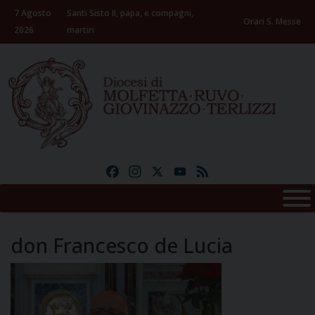
Skip
7 Agosto
Santi Sisto II, papa, e compagni,
to
Orari S. Messe
2026
martiri
content
Facebook
Instagram
X
YouTube
Feed
don Francesco de Lucia